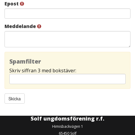
Epost
Meddelande
Spamfilter
Skriv siffran 3 med bokstäver:
Solf ungdomsförening r.f.
Himisbackvägen 1
65450 Solf